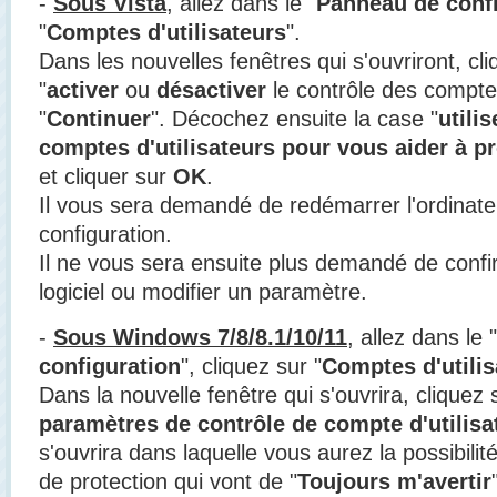
-
Sous Vista
, allez dans le "
Panneau de conf
"
Comptes d'utilisateurs
".
Dans les nouvelles fenêtres qui s'ouvriront, c
"
activer
ou
désactiver
le contrôle des comptes
"
Continuer
". Décochez ensuite la case "
utili
comptes d'utilisateurs pour vous aider à pr
et cliquer sur
OK
.
Il vous sera demandé de redémarrer l'ordinateu
configuration.
Il ne vous sera ensuite plus demandé de confir
logiciel ou modifier un paramètre.
-
Sous Windows 7/8/8.1/10/11
, allez dans le "
configuration
", cliquez sur "
Comptes d'utilis
Dans la nouvelle fenêtre qui s'ouvrira, cliquez 
paramètres de contrôle de compte d'utilisa
s'ouvrira dans laquelle vous aurez la possibili
de protection qui vont de "
Toujours m'avertir